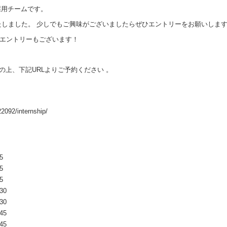
採用チームです。
いたしました。 少しでもご興味がございましたらぜひエントリーをお願いします
るエントリーもございます！
の上、下記URLよりご予約ください 。
2092/internship/
5
5
5
30
30
45
45