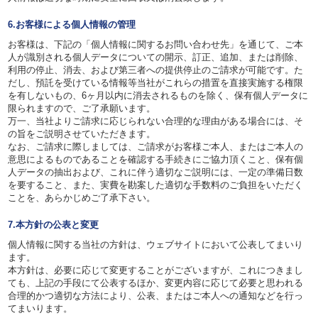
6.お客様による個人情報の管理
お客様は、下記の「個人情報に関するお問い合わせ先」を通じて、ご本
人が識別される個人データについての開示、訂正、追加、または削除、
利用の停止、消去、および第三者への提供停止のご請求が可能です。た
だし、預託を受けている情報等当社がこれらの措置を直接実施する権限
を有しないもの、6ヶ月以内に消去されるものを除く、保有個人データに
限られますので、ご了承願います。
万一、当社よりご請求に応じられない合理的な理由がある場合には、そ
の旨をご説明させていただきます。
なお、ご請求に際しましては、ご請求がお客様ご本人、またはご本人の
意思によるものであることを確認する手続きにご協力頂くこと、保有個
人データの抽出および、これに伴う適切なご説明には、一定の準備日数
を要すること、また、実費を勘案した適切な手数料のご負担をいただく
ことを、あらかじめご了承下さい。
7.本方針の公表と変更
個人情報に関する当社の方針は、ウェブサイトにおいて公表してまいり
ます。
本方針は、必要に応じて変更することがございますが、これにつきまし
ても、上記の手段にて公表するほか、変更内容に応じて必要と思われる
合理的かつ適切な方法により、公表、またはご本人への通知などを行っ
てまいります。