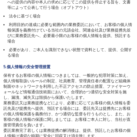
への提供の内容や本人の求めに応じてこの提供を停止する旨を、文書
等によって公表して行う場合（オプトアウト）
法令に基づく場合
利用目的の達成に必要な範囲内の業務委託において、お客様の個人情
報保護を義務付けている当社の元請会社、関連会社及び業務提携先並
びに業務委託先へ、必要最小限のお客様の個人情報を提供、預託する
場合
必要があり、ご本人を識別できない状態で資料として、提供、公開す
る場合
5.個人情報の安全管理措置
保有するお客様の個人情報につきましては、一般的な犯罪対策に加え、
個人情報取扱いルールの制定、社員教育、管理責任者の配置など組織体
制面やネットワークを利用した不正アクセスの防止措置、ファイヤーウ
ォールなど情報通信技術面において、合理的かつ適切な安全対策を施
し、漏洩、滅失又は毀損から保護いたします。
業務委託又は業務提携などにより、必要に応じてお客様の個人情報を委
託先及び提携先へ提供、預託する場合には、委託先又は提携先にお客様
の個人情報保護を義務付け、かつ適切な監督を行うものとし、また、お
客様の個人情報の保護に関しましては、お客様ご本人に対し、当社が直
接管理責任を負います。
委託業務完了若しくは業務提携の解消後は、提供、預託したお客様の個
人情報は適切な時期に安全に回収又は消去致します。